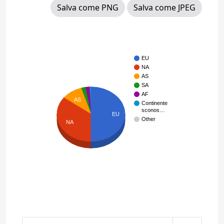
Salva come PNG
Salva come JPEG
EU
NA
AS
SA
AF
AS
Continente
sconos…
EU
Other
NA