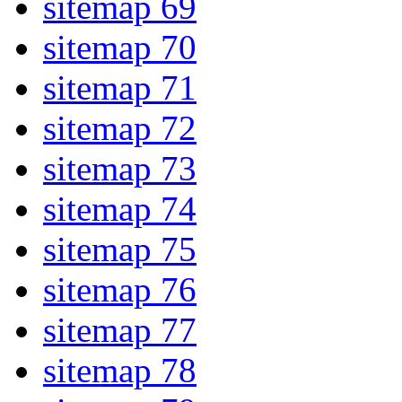
sitemap 69
sitemap 70
sitemap 71
sitemap 72
sitemap 73
sitemap 74
sitemap 75
sitemap 76
sitemap 77
sitemap 78