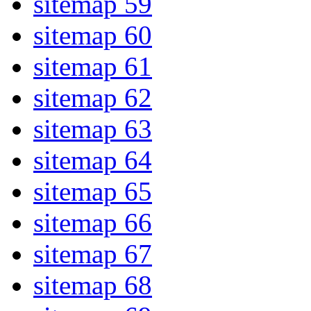
sitemap 59
sitemap 60
sitemap 61
sitemap 62
sitemap 63
sitemap 64
sitemap 65
sitemap 66
sitemap 67
sitemap 68