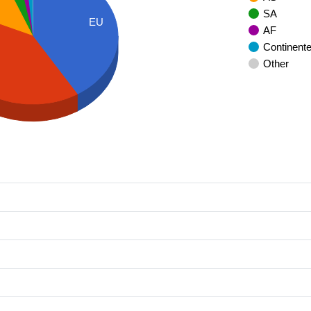
SA
EU
AF
Continent
Other