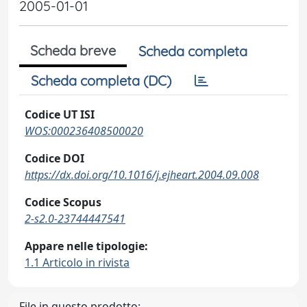
2005-01-01
Scheda breve
Scheda completa
Scheda completa (DC)
Codice UT ISI
WOS:000236408500020
Codice DOI
https://dx.doi.org/10.1016/j.ejheart.2004.09.008
Codice Scopus
2-s2.0-23744447541
Appare nelle tipologie:
1.1 Articolo in rivista
File in questo prodotto: