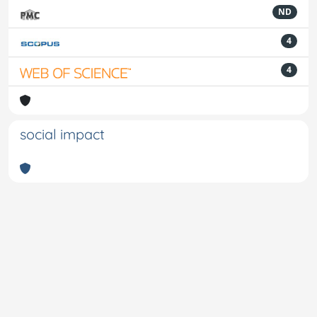
ND
4
4
social impact
Powered by
IRIS
-
about IRIS
-