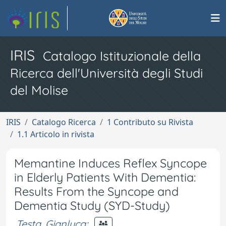
IRIS
Catalogo Istituzionale della
Ricerca dell'Università degli Studi
del Molise
IRIS
Catalogo Ricerca
1 Contributo su Rivista
1.1 Articolo in rivista
Memantine Induces Reflex Syncope
in Elderly Patients With Dementia:
Results From the Syncope and
Dementia Study (SYD-Study)
Testa, Gianluca
;