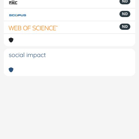
ND
ND
ND
social impact
Powered by
IRIS
-
about IRIS
-