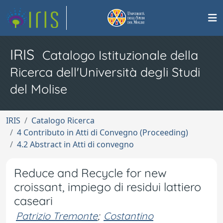
IRIS
Catalogo Istituzionale della
Ricerca dell'Università degli Studi
del Molise
IRIS
Catalogo Ricerca
4 Contributo in Atti di Convegno (Proceeding)
4.2 Abstract in Atti di convegno
Reduce and Recycle for new
croissant, impiego di residui lattiero
caseari
Patrizio Tremonte
;
Costantino