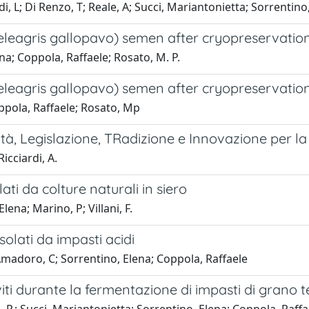
, L; Di Renzo, T; Reale, A; Succi, Mariantonietta; Sorrentino
eleagris gallopavo) semen after cryopreservation
ena; Coppola, Raffaele; Rosato, M. P.
eleagris gallopavo) semen after cryopreservation
oppola, Raffaele; Rosato, Mp
, Legislazione, TRadizione e Innovazione per la 
icciardi, A.
lati da colture naturali in siero
ena; Marino, P; Villani, F.
isolati da impasti acidi
Amadoro, C; Sorrentino, Elena; Coppola, Raffaele
lieviti durante la fermentazione di impasti di gran