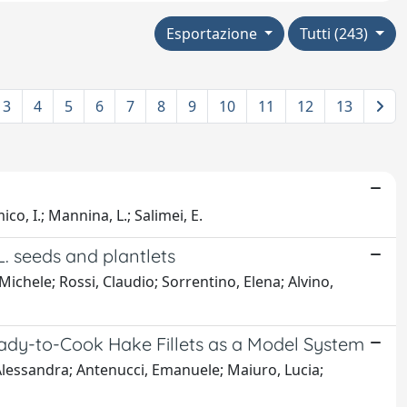
Esportazione
Tutti (243)
3
4
5
6
7
8
9
10
11
12
13
ico, I.; Mannina, L.; Salimei, E.
. seeds and plantlets
ichele; Rossi, Claudio; Sorrentino, Elena; Alvino,
eady-to-Cook Hake Fillets as a Model System
 Alessandra; Antenucci, Emanuele; Maiuro, Lucia;