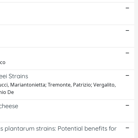
nco
ei Strains
ucci, Mariantonietta; Tremonte, Patrizio; Vergalito,
onio De
 cheese
us plantarum strains: Potential benefits for