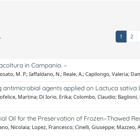
.
1
2
uacoltura in Campania. –
osato, M. P.; Iaffaldano, N.; Reale, A.; Capilongo, Valeria; Dam
antimicrobial agents applied on Lactuca sativa L
lice, Martina; Di Iorio, Erika; Colombo, Claudio; Baglioni, M
al Oil for the Preservation of Frozen–Thawed R
dano, Nicolaia; Lopez, Francesco; Cinelli, Giuseppe; Mazzeo,