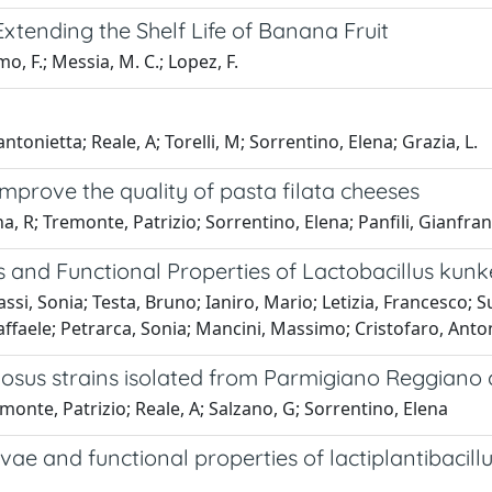
tending the Shelf Life of Banana Fruit
o, F.; Messia, M. C.; Lopez, F.
tonietta; Reale, A; Torelli, M; Sorrentino, Elena; Grazia, L.
mprove the quality of pasta filata cheeses
, R; Tremonte, Patrizio; Sorrentino, Elena; Panfili, Gianfra
s and Functional Properties of Lactobacillus kunke
si, Sonia; Testa, Bruno; Ianiro, Mario; Letizia, Francesco; S
Raffaele; Petrarca, Sonia; Mancini, Massimo; Cristofaro, Ant
amnosus strains isolated from Parmigiano Reggiano
monte, Patrizio; Reale, A; Salzano, G; Sorrentino, Elena
rvae and functional properties of lactiplantibacill