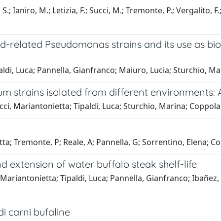
S.; Ianiro, M.; Letizia, F.; Succi, M.; Tremonte, P.; Vergalito, F
ood-related Pseudomonas strains and its use as bioc
aldi, Luca; Pannella, Gianfranco; Maiuro, Lucia; Sturchio, Ma
rum strains isolated from different environments: 
ci, Mariantonietta; Tipaldi, Luca; Sturchio, Marina; Coppola,
tta; Tremonte, P; Reale, A; Pannella, G; Sorrentino, Elena; C
nd extension of water buffalo steak shelf-life
ariantonietta; Tipaldi, Luca; Pannella, Gianfranco; Ibañez, E.
i carni bufaline