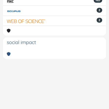
ND
2
2
social impact
Powered by
IRIS
-
about IRIS
-
Utilizzo dei cookie
-
Privacy
Copyright © 2026