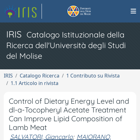
IRIS
Catalogo Istituzionale della
Ricerca dell'Università degli Studi
del Molise
IRIS
Catalogo Ricerca
1 Contributo su Rivista
1.1 Articolo in rivista
Control of Dietary Energy Level and
dl-a-Tocopheryl Acetate Treatment
Can Improve Lipid Composition of
Lamb Meat
SALVATORI, Giancarlo
;
MAIORANO,