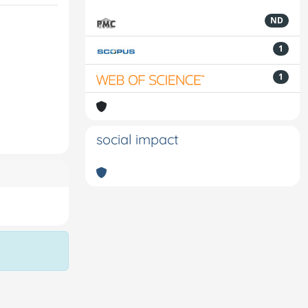
ND
1
1
social impact