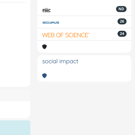
ND
26
24
social impact