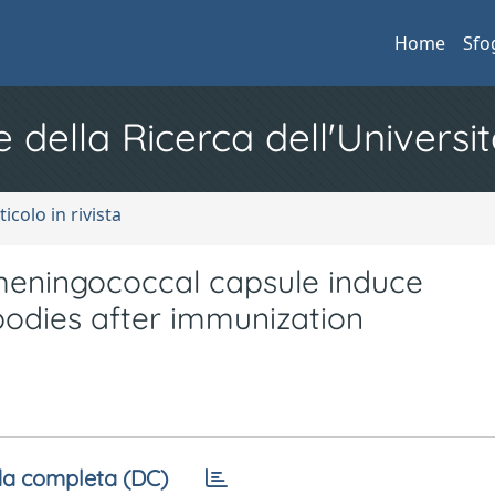
Home
Sfo
e della Ricerca dell'Universit
ticolo in rivista
meningococcal capsule induce
ibodies after immunization
a completa (DC)