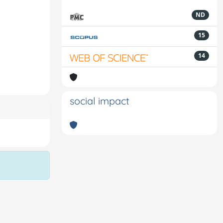
ND
15
14
social impact