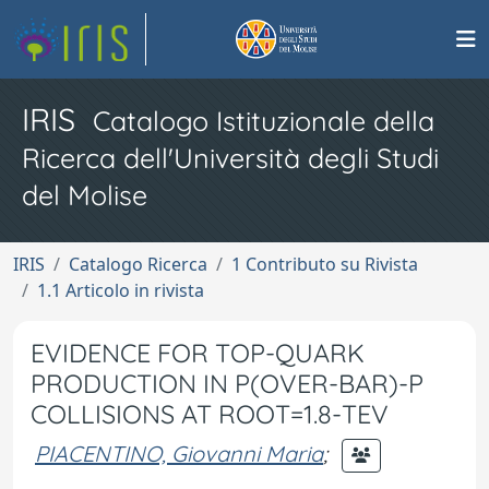
IRIS
Catalogo Istituzionale della
Ricerca dell'Università degli Studi
del Molise
IRIS
Catalogo Ricerca
1 Contributo su Rivista
1.1 Articolo in rivista
EVIDENCE FOR TOP-QUARK
PRODUCTION IN P(OVER-BAR)-P
COLLISIONS AT ROOT=1.8-TEV
PIACENTINO, Giovanni Maria
;