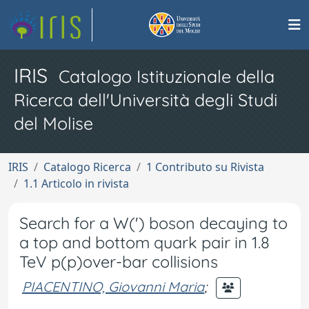
IRIS
Catalogo Istituzionale della
Ricerca dell'Università degli Studi
del Molise
IRIS
Catalogo Ricerca
1 Contributo su Rivista
1.1 Articolo in rivista
Search for a W(') boson decaying to
a top and bottom quark pair in 1.8
TeV p(p)over-bar collisions
PIACENTINO, Giovanni Maria
;