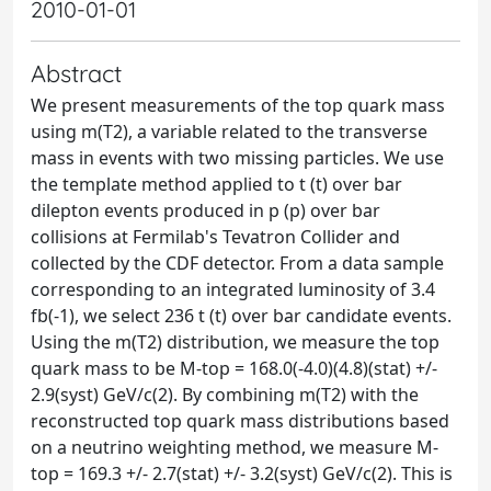
2010-01-01
Abstract
We present measurements of the top quark mass
using m(T2), a variable related to the transverse
mass in events with two missing particles. We use
the template method applied to t (t) over bar
dilepton events produced in p (p) over bar
collisions at Fermilab's Tevatron Collider and
collected by the CDF detector. From a data sample
corresponding to an integrated luminosity of 3.4
fb(-1), we select 236 t (t) over bar candidate events.
Using the m(T2) distribution, we measure the top
quark mass to be M-top = 168.0(-4.0)(4.8)(stat) +/-
2.9(syst) GeV/c(2). By combining m(T2) with the
reconstructed top quark mass distributions based
on a neutrino weighting method, we measure M-
top = 169.3 +/- 2.7(stat) +/- 3.2(syst) GeV/c(2). This is