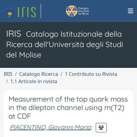
IRIS
Catalogo Istituzionale della
Ricerca dell'Università degli Studi
del Molise
IRIS
Catalogo Ricerca
1 Contributo su Rivista
1.1 Articolo in rivista
Measurement of the top quark mass
in the dilepton channel using m(T2)
at CDF
PIACENTINO, Giovanni Maria
;