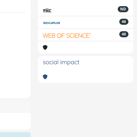
ND
46
40
social impact