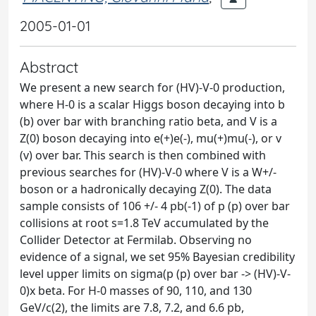
2005-01-01
Abstract
We present a new search for (HV)-V-0 production,
where H-0 is a scalar Higgs boson decaying into b
(b) over bar with branching ratio beta, and V is a
Z(0) boson decaying into e(+)e(-), mu(+)mu(-), or v
(v) over bar. This search is then combined with
previous searches for (HV)-V-0 where V is a W+/-
boson or a hadronically decaying Z(0). The data
sample consists of 106 +/- 4 pb(-1) of p (p) over bar
collisions at root s=1.8 TeV accumulated by the
Collider Detector at Fermilab. Observing no
evidence of a signal, we set 95% Bayesian credibility
level upper limits on sigma(p (p) over bar -> (HV)-V-
0)x beta. For H-0 masses of 90, 110, and 130
GeV/c(2), the limits are 7.8, 7.2, and 6.6 pb,