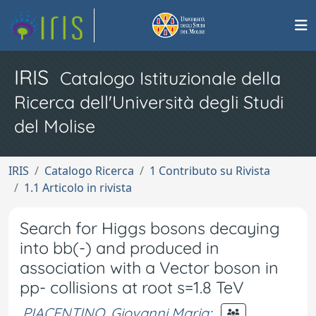
IRIS
Catalogo Istituzionale della
Ricerca dell'Università degli Studi
del Molise
IRIS
Catalogo Ricerca
1 Contributo su Rivista
1.1 Articolo in rivista
Search for Higgs bosons decaying
into bb(-) and produced in
association with a Vector boson in
pp- collisions at root s=1.8 TeV
PIACENTINO, Giovanni Maria
;