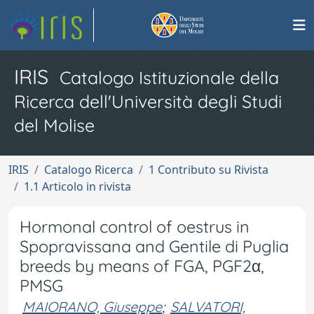
IRIS
Catalogo Istituzionale della
Ricerca dell'Università degli Studi
del Molise
IRIS
Catalogo Ricerca
1 Contributo su Rivista
1.1 Articolo in rivista
Hormonal control of oestrus in
Spopravissana and Gentile di Puglia
breeds by means of FGA, PGF2α,
PMSG
MAIORANO, Giuseppe
;
SALVATORI,