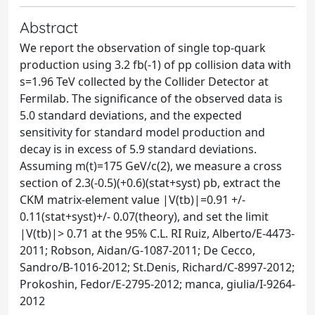
Abstract
We report the observation of single top-quark
production using 3.2 fb(-1) of pp collision data with
s=1.96 TeV collected by the Collider Detector at
Fermilab. The significance of the observed data is
5.0 standard deviations, and the expected
sensitivity for standard model production and
decay is in excess of 5.9 standard deviations.
Assuming m(t)=175 GeV/c(2), we measure a cross
section of 2.3(-0.5)(+0.6)(stat+syst) pb, extract the
CKM matrix-element value |V(tb)|=0.91 +/-
0.11(stat+syst)+/- 0.07(theory), and set the limit
|V(tb)|> 0.71 at the 95% C.L. RI Ruiz, Alberto/E-4473-
2011; Robson, Aidan/G-1087-2011; De Cecco,
Sandro/B-1016-2012; St.Denis, Richard/C-8997-2012;
Prokoshin, Fedor/E-2795-2012; manca, giulia/I-9264-
2012