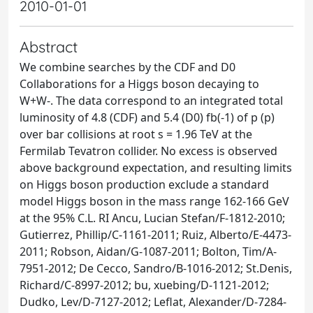
2010-01-01
Abstract
We combine searches by the CDF and D0
Collaborations for a Higgs boson decaying to
W+W-. The data correspond to an integrated total
luminosity of 4.8 (CDF) and 5.4 (D0) fb(-1) of p (p)
over bar collisions at root s = 1.96 TeV at the
Fermilab Tevatron collider. No excess is observed
above background expectation, and resulting limits
on Higgs boson production exclude a standard
model Higgs boson in the mass range 162-166 GeV
at the 95% C.L. RI Ancu, Lucian Stefan/F-1812-2010;
Gutierrez, Phillip/C-1161-2011; Ruiz, Alberto/E-4473-
2011; Robson, Aidan/G-1087-2011; Bolton, Tim/A-
7951-2012; De Cecco, Sandro/B-1016-2012; St.Denis,
Richard/C-8997-2012; bu, xuebing/D-1121-2012;
Dudko, Lev/D-7127-2012; Leflat, Alexander/D-7284-