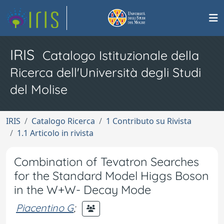
IRIS
Catalogo Istituzionale della
Ricerca dell'Università degli Studi
del Molise
IRIS
Catalogo Ricerca
1 Contributo su Rivista
1.1 Articolo in rivista
Combination of Tevatron Searches
for the Standard Model Higgs Boson
in the W+W- Decay Mode
Piacentino G
;