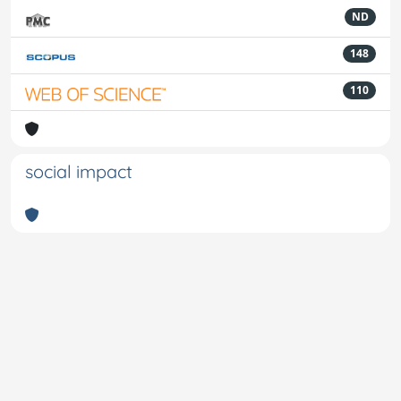
ND
148
110
social impact
Powered by
IRIS
-
about IRIS
-