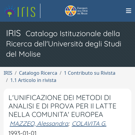
IRIS
Catalogo Istituzionale della
Ricerca dell'Università degli Studi
del Molise
IRIS
Catalogo Ricerca
1 Contributo su Rivista
1.1 Articolo in rivista
L'UNIFICAZIONE DEI METODI DI
ANALISI E DI PROVA PER Il LATTE
NELLA COMUNITA' EUROPEA
MAZZEO, Alessandra
;
COLAVITA G.
1993-01-01