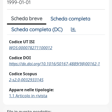
1999-01-01
Scheda breve
Scheda completa
Scheda completa (DC)
Codice UT ISI
WOS:000078271100012
Codice DOI
https://dx.doi.org/10.1016/S0167-4889(98)00162-1
Codice Scopus
2-s2.0-0032933145
Appare nelle tipologie:
1.1 Articolo in rivista
File in questo prodotto: