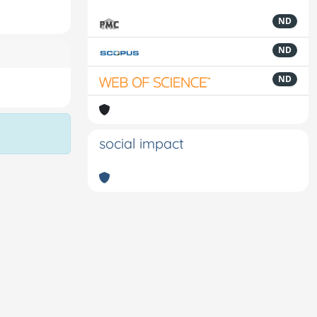
ND
ND
ND
social impact