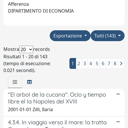
Afferenza
DIPARTIMENTO DI ECONOMIA
Esportazione
Tutti (143)
Mostra
records
Risultati 1 - 20 di 143
(tempo di esecuzione:
1
2
3
4
5
6
7
8
0.021 secondi).
"El arbol de la cucana": Ocio y tiempo
libre el la Napoles del XVIII
2001-01-01 Zilli, Ilaria
4.3.4. In viaggio verso il mare: la tratta