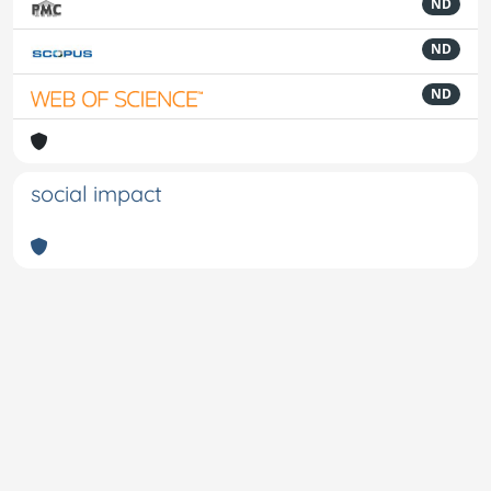
ND
ND
ND
social impact
Powered by
IRIS
-
about IRIS
-