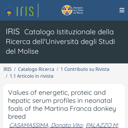
IRIS
Catalogo Istituzionale della
Ricerca dell'Università degli Studi
del Molise
IRIS
Catalogo Ricerca
1 Contributo su Rivista
1.1 Articolo in rivista
Values of energetic, proteic and
hepatic serum profiles in neonatal
foals of the Martina Franca donkey
breed
CASAMASSIMA, Donato Vito
;
PALAZZO M
;