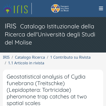
IRIS
Catalogo Istituzionale della
Ricerca dell'Università degli Studi
del Molise
IRIS
Catalogo Ricerca
1 Contributo su Rivista
1.1 Articolo in rivista
Geostatistical analysis of Cydia
funebrana (Treitschke)
(Lepidoptera: Tortricidae)
pheromone trap catches at two
spatial scales