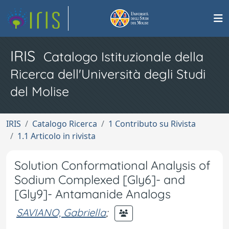
IRIS
Catalogo Istituzionale della
Ricerca dell'Università degli Studi
del Molise
IRIS
Catalogo Ricerca
1 Contributo su Rivista
1.1 Articolo in rivista
Solution Conformational Analysis of
Sodium Complexed [Gly6]- and
[Gly9]- Antamanide Analogs
SAVIANO, Gabriella
;