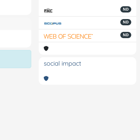
ND
ND
ND
social impact