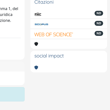
Citazioni
mma 1, del
ND
uridica
zione.
ND
ND
social impact