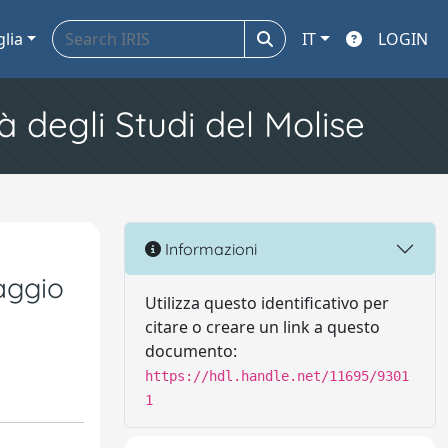
glia
IT
LOGIN
à degli Studi del Molise
Informazioni
aggio
Utilizza questo identificativo per
citare o creare un link a questo
documento:
https://hdl.handle.net/11695/9301
1