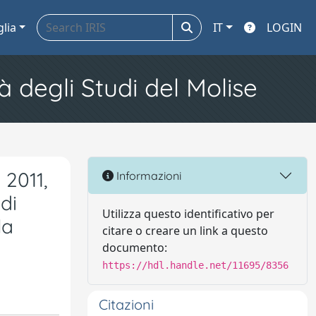
glia
IT
LOGIN
à degli Studi del Molise
 2011,
Informazioni
di
Utilizza questo identificativo per
la
citare o creare un link a questo
documento:
https://hdl.handle.net/11695/8356
Citazioni