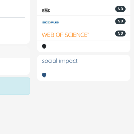
ND
ND
ND
social impact