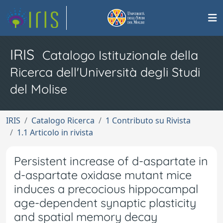
IRIS
Catalogo Istituzionale della
Ricerca dell'Università degli Studi
del Molise
IRIS
Catalogo Ricerca
1 Contributo su Rivista
1.1 Articolo in rivista
Persistent increase of d-aspartate in
d-aspartate oxidase mutant mice
induces a precocious hippocampal
age-dependent synaptic plasticity
and spatial memory decay