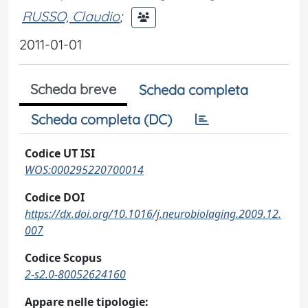
RUSSO, Claudio
;
2011-01-01
Scheda breve
Scheda completa
Scheda completa (DC)
Codice UT ISI
WOS:000295220700014
Codice DOI
https://dx.doi.org/10.1016/j.neurobiolaging.2009.12.
007
Codice Scopus
2-s2.0-80052624160
Appare nelle tipologie: