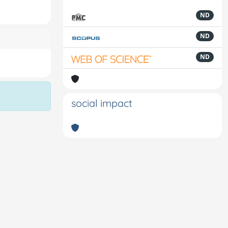
ND
ND
ND
social impact