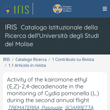
IRIS
Catalogo Istituzionale della
Ricerca dell'Università degli Studi
del Molise
IRIS
Catalogo Ricerca
1 Contributo su Rivista
1.1 Articolo in rivista
Activity of the kairomone ethyl
(E,Z)-2,4-decadienoate in the
monitoring of Cydia pomonella (L.)
during the second annual flight
TREMATERRA, Pasquale
;
SCIARRETTA,