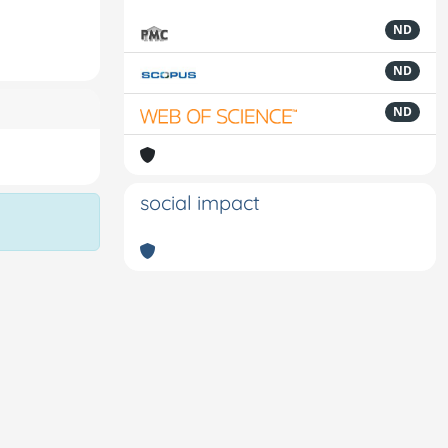
ND
ND
ND
social impact