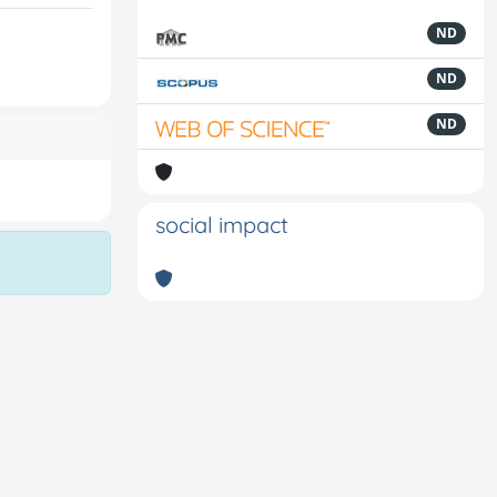
ND
ND
ND
social impact