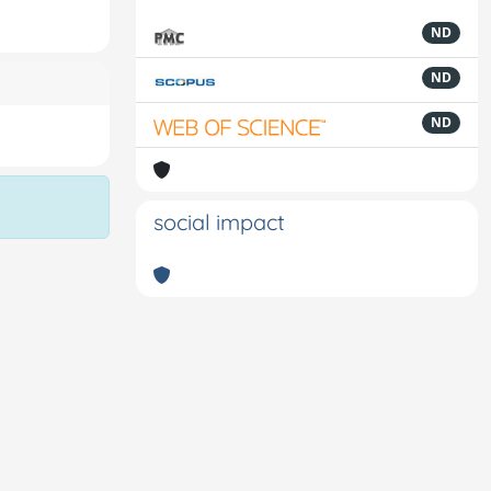
ND
ND
ND
social impact