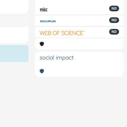
ND
ND
ND
social impact