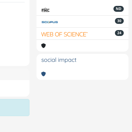
ND
30
24
social impact