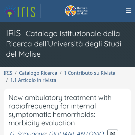
IRIS
Catalogo Istituzionale della
Ricerca dell'Università degli Studi
del Molise
IRIS
Catalogo Ricerca
1 Contributo su Rivista
1.1 Articolo in rivista
New ambulatory treatment with
radiofrequency for internal
symptomatic hemorrhoids:
morbidity evaluation
G. Sciaudone
;
GIULIANI, ANTONIO