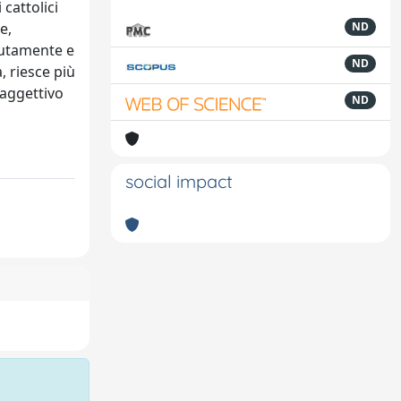
 cattolici
e,
ND
piutamente e
ND
, riesce più
’aggettivo
ND
social impact