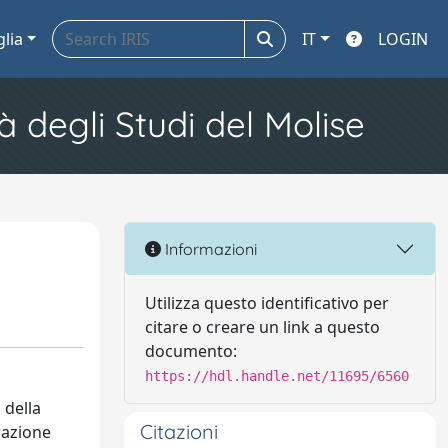
glia
IT
LOGIN
à degli Studi del Molise
Informazioni
Utilizza questo identificativo per
citare o creare un link a questo
documento:
https://hdl.handle.net/11695/6560
 della
Citazioni
razione