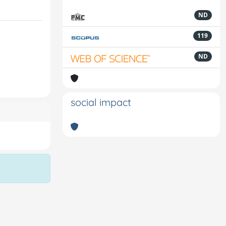
ND
119
ND
social impact