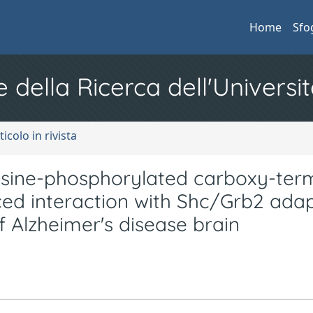
Home
Sfo
e della Ricerca dell'Universit
ticolo in rivista
rosine-phosphorylated carboxy-ter
ed interaction with Shc/Grb2 ada
f Alzheimer's disease brain