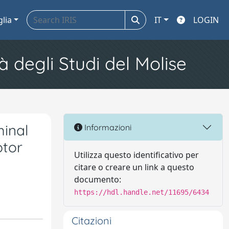
glia
IT
LOGIN
à degli Studi del Molise
minal
Informazioni
ptor
Utilizza questo identificativo per
citare o creare un link a questo
documento:
https://hdl.handle.net/11695/6434
Citazioni