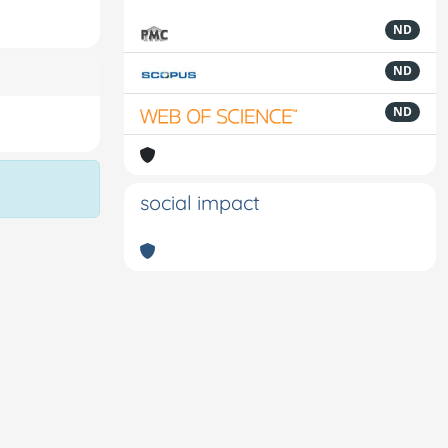
ND
ND
ND
social impact