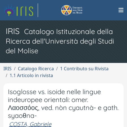
IRIS
Catalogo Istituzionale della
Ricerca dell'Università degli Studi
del Molise
IRIS
Catalogo Ricerca
1 Contributo su Rivista
1.1 Articolo in rivista
Isoglosse vs. isoide nelle lingue
indeuropee orientali: omer.
Λαοσσόος, ved. nòn cyautnà- e gath.
syaoθna-
COSTA, Gabriele