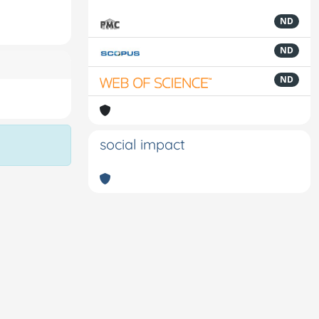
ND
ND
ND
social impact