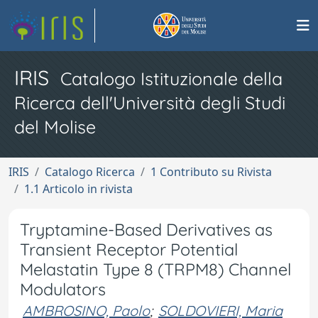
IRIS
Catalogo Istituzionale della
Ricerca dell'Università degli Studi
del Molise
IRIS
Catalogo Ricerca
1 Contributo su Rivista
1.1 Articolo in rivista
Tryptamine-Based Derivatives as
Transient Receptor Potential
Melastatin Type 8 (TRPM8) Channel
Modulators
AMBROSINO, Paolo
;
SOLDOVIERI, Maria