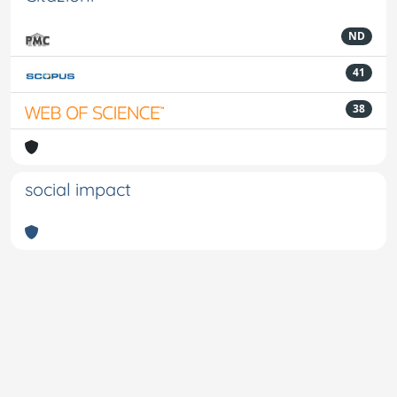
ND
41
38
social impact