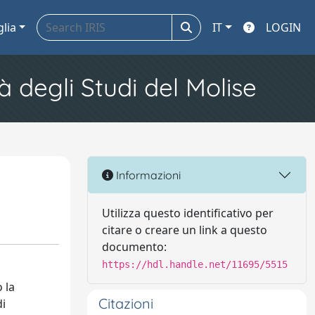
glia
IT
LOGIN
à degli Studi del Molise
Informazioni
Utilizza questo identificativo per
citare o creare un link a questo
documento:
https://hdl.handle.net/11695/5515
 la
Citazioni
di