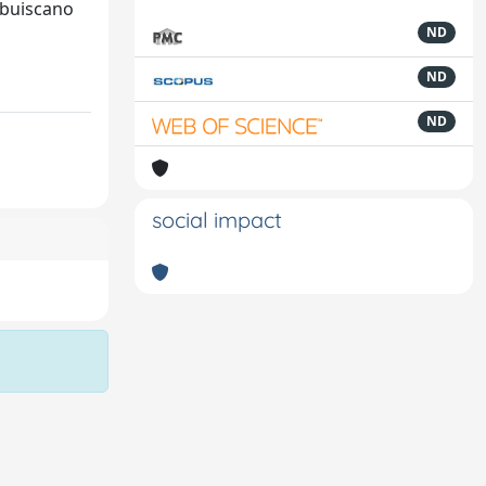
ibuiscano
ND
ND
ND
social impact