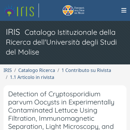
IRIS
Catalogo Istituzionale della
Ricerca dell'Università degli Studi
del Molise
IRIS
Catalogo Ricerca
1 Contributo su Rivista
1.1 Articolo in rivista
Detection of Cryptosporidium
parvum Oocysts in Experimentally
Contaminated Lettuce Using
Filtration, Immunomagnetic
Separation, Light Microscopy, and