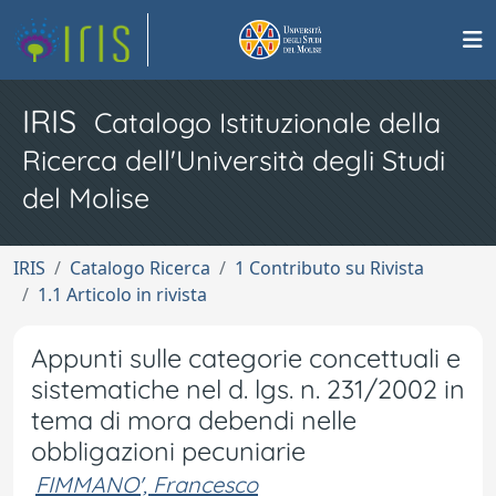
IRIS
Catalogo Istituzionale della
Ricerca dell'Università degli Studi
del Molise
IRIS
Catalogo Ricerca
1 Contributo su Rivista
1.1 Articolo in rivista
Appunti sulle categorie concettuali e
sistematiche nel d. lgs. n. 231/2002 in
tema di mora debendi nelle
obbligazioni pecuniarie
FIMMANO', Francesco