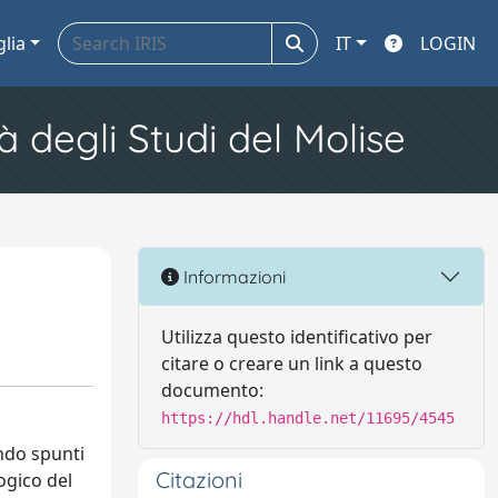
glia
IT
LOGIN
à degli Studi del Molise
Informazioni
Utilizza questo identificativo per
citare o creare un link a questo
documento:
https://hdl.handle.net/11695/4545
endo spunti
Citazioni
logico del