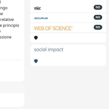
l
rango
ND
ne
ND
relative
me principio
ND
e
essione
social impact