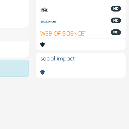
ND
ND
ND
social impact